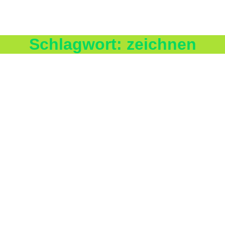
Schlagwort:
zeichnen
 Dino-Ausmalbilder
k
,
Ausmalbilder
,
Buntstifte
,
Dinos
,
Eltern
,
Emotionen
,
Familie
,
farben
,
,
Malutensilien
,
Papier
,
Pflanzenfarben
,
Psychische Probleme
,
Stifte
,
Ti
n begeistern und motivieren sie. Erfahren Sie in diesem Beitrag, war
ndern eine nahezu unbegrenzte Ausdrucks- und Gestaltungsmöglichkei